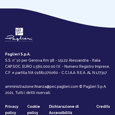
Paglieri S.p.A.
S.S. n° 10 per Genova Km 98 - 15122 Alessandria - Italia
CAP.SOC. EURO 1.560.000.00 I.V. - Numero Registro Imprese,
C.F. e partita IVA 01681270060 - C.C.I.A.A. R.E.A. AL N.177317
amministrazione.finanza@pec.paglieri.com
© Paglieri S.p.A.
2021, Tutti i diritti riservati.
Privacy
Cookie
Dichiarazione di
Credits
policy
policy
Accessibilità