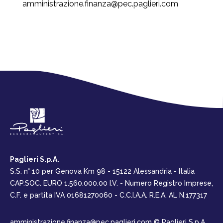
amministrazione.finanza@pec.paglieri.com
Paglieri S.p.A.
S.S. n° 10 per Genova Km 98 - 15122 Alessandria - Italia
CAP.SOC. EURO 1.560.000.00 I.V. - Numero Registro Imprese,
C.F. e partita IVA 01681270060 - C.C.I.A.A. R.E.A. AL N.177317
amministrazione.finanza@pec.paglieri.com
© Paglieri S.p.A.